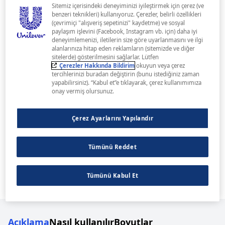
Sitemiz içerisindeki deneyiminizi iyileştirmek için çerez (ve
benzeri teknikleri) kullanıyoruz. Çerezler, belirli özellikleri
(çevrimiçi "alışveriş sepetinizi" kaydetme) ve sosyal
paylaşım işlevini (Facebook, Instagram vb. için) daha iyi
deneyimlemenizi, iletilerin size göre uyarlanmasını ve ilgi
alanlarınıza hitap eden reklamların (sitemizde ve diğer
sitelerde) gösterilmesini sağlarlar. Lütfen
Çerezler Hakkında Bildirim
okuyun veya çerez
tercihlerinizi buradan değiştirin (bunu istediğiniz zaman
yapabilirsiniz). “Kabul et”e tıklayarak, çerez kullanımımıza
onay vermiş olursunuz.
Çerez Ayarlarını Yapılandır
Tümünü Reddet
Tümünü Kabul Et
Açıklama
Nasıl kullanılır
Boyutlar