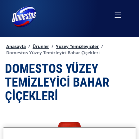
İçeriğe
atla
Menu
Anasayfa
/
Ürünler
/
Yüzey Temizleyiciler
/
Geçerli sayfa:
Domestos Yüzey Temizleyici Bahar Çiçekleri
DOMESTOS YÜZEY
TEMIZLEYICI BAHAR
ÇIÇEKLERI