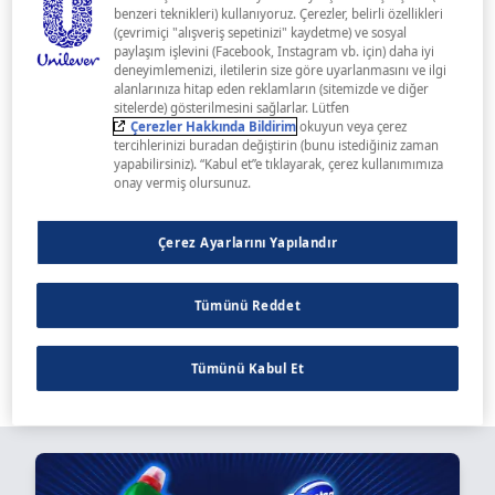
OLURSA OLSUN KÖTÜ
benzeri teknikleri) kullanıyoruz. Çerezler, belirli özellikleri
(çevrimiçi "alışveriş sepetinizi" kaydetme) ve sosyal
paylaşım işlevini (Facebook, Instagram vb. için) daha iyi
HİJYEN KOŞULLARIYLA
deneyimlemenizi, iletilerin size göre uyarlanmasını ve ilgi
alanlarınıza hitap eden reklamların (sitemizde ve diğer
MÜCADELE ETMEYİ
sitelerde) gösterilmesini sağlarlar. Lütfen
Çerezler Hakkında Bildirim
okuyun veya çerez
AMAÇLIYOR.
tercihlerinizi buradan değiştirin (bunu istediğiniz zaman
yapabilirsiniz). “Kabul et”e tıklayarak, çerez kullanımımıza
onay vermiş olursunuz.
Çerez Ayarlarını Yapılandır
Domestos, nerede olursa olsun kötü hijyen
Tümünü Reddet
koşullarıyla mücadele etmeyi amaçlıyor. Bu
mücadelesini kazanana, amacını gerçekleştirene
kadar da asla durmamaya kararlı.
Tümünü Kabul Et