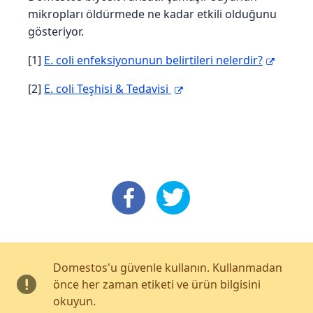
mikropları öldürmede ne kadar etkili olduğunu
gösteriyor.
[1]
E. coli enfeksiyonunun belirtileri nelerdir?
[2]
E. coli Teşhisi & Tedavisi
: Facebook
: X
Domestos'u güvenle kullanın. Kullanmadan
önce her zaman etiketi ve ürün bilgisini
okuyun.