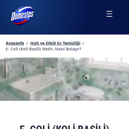
İçeriğe
atla
Menu
Anasayfa
/
Hızlı ve Etkili Ev Temizliği
/
Geçerli sayfa:
E. Coli (Koli Basili) Nedir, Nasıl Bulaşır?