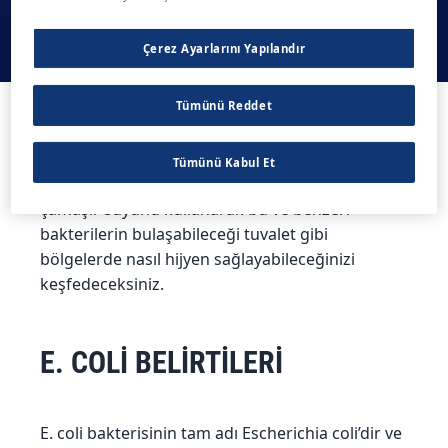
Çerez Ayarlarını Yapılandır
Tümünü Reddet
Bu yazıda E. coli bakterisinin özelliklerini ve E.
coli belirtilerini daha iyi tanıyacak, bulaşma
Tümünü Kabul Et
yollarını öğrenecek ve Domestos biyosit ruhsatlı
çamaşır suyunu kullanarak bu ve benzeri
bakterilerin bulaşabileceği tuvalet gibi
bölgelerde nasıl hijyen sağlayabileceğinizi
keşfedeceksiniz.
E. COLİ BELİRTİLERİ
E. coli bakterisinin tam adı Escherichia coli’dir ve