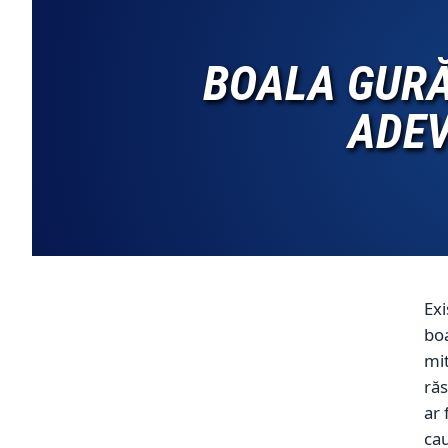
BOALA GURĂ
ADEV
Exi
boa
mit
răs
ar 
cau