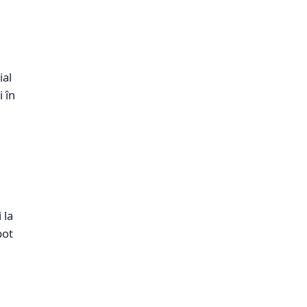
ial
 în
 la
pot