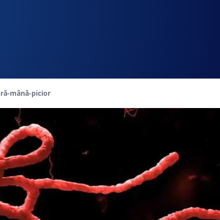
page:
ră-mână-picior