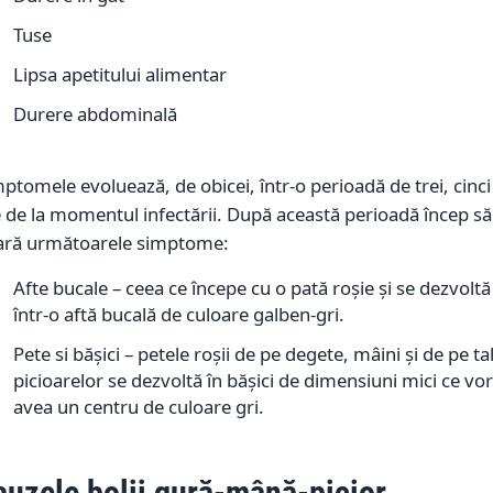
Tuse
Lipsa apetitului alimentar
Durere abdominală
ptomele evoluează, de obicei, într-o perioadă de trei, cinci
e de la momentul infectării. După această perioadă încep să
ară următoarele simptome:
Afte bucale – ceea ce începe cu o pată roșie și se dezvoltă
într-o aftă bucală de culoare galben-gri.
Pete si bășici – petele roșii de pe degete, mâini și de pe ta
picioarelor se dezvoltă în bășici de dimensiuni mici ce vor
avea un centru de culoare gri.
auzele
bolii gură-mână-picior