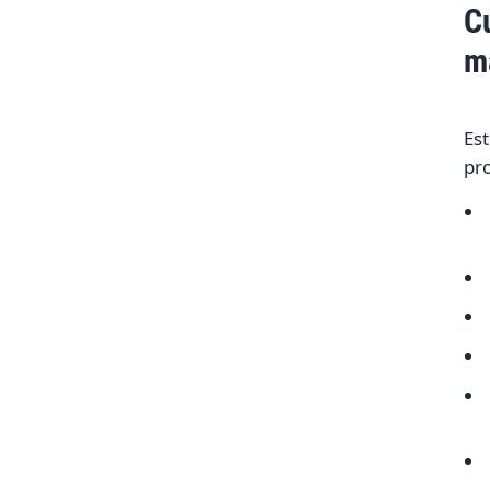
C
m
Est
pro