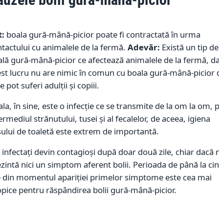
t:
boala gură-mână-picior poate fi contractată în urma
tactului cu animalele de la fermă.
Adevăr:
Există un tip de
lă gură-mână-picior ce afectează animalele de la fermă, d
st lucru nu are nimic în comun cu boala gură-mână-picior 
e pot suferi adulții și copiii.
la, în sine, este o infecție ce se transmite de la om la om, 
ermediul strănutului, tusei și al fecalelor, de aceea, igiena
ului de toaletă este extrem de importantă.
 infectați devin contagioși după doar două zile, chiar dacă 
zintă nici un simptom aferent bolii. Perioada de până la cin
e din momentul apariției primelor simptome este cea mai
pice pentru răspândirea bolii gură-mână-picior.