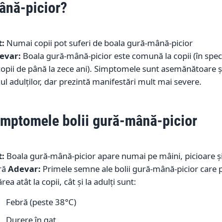
ână-picior?
t:
Numai copii pot suferi de boala gură-mână-picior
evar:
Boala gură-mână-picior este comună la copii (în spec
copii de până la zece ani). Simptomele sunt asemănătoare și
ul adulților, dar prezintă manifestări mult mai severe.
imptomele
bolii gură-mână-picior
t:
Boala gură-mână-picior apare numai pe mâini, picioare și
ră
Adevar:
Primele semne ale bolii gură-mână-picior care 
rea atât la copii, cât și la adulți sunt:
Febră (peste 38°C)
Durere în gat