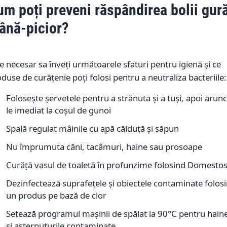
um poți preveni răspândirea bolii gur
ână-picior?
e necesar sa înveți următoarele sfaturi pentru igienă și ce
duse de curățenie poți folosi pentru a neutraliza bacteriile:
Folosește șervetele pentru a strănuta și a tuși, apoi arunc
le imediat la coșul de gunoi
Spală regulat mâinile cu apă călduță și săpun
Nu împrumuta căni, tacâmuri, haine sau prosoape
Curăță vasul de toaletă în profunzime folosind Domesto
Dezinfectează suprafețele și obiectele contaminate folos
un produs pe bază de clor
Setează programul mașinii de spălat la 90°C pentru hain
și așternuturile contaminate