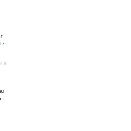
ar
de
prin
nu
ci