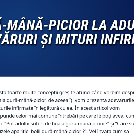
-MÂNĂ-PICIOR LA ADULȚ
ĂRURI ȘI MITURI INFI
stă foarte multe concepții greșite atunci când vorbim desp
la gură-mână-picior, de aceea îți vom prezenta adevărurile
urile infirmate în legătură cu ea. În acest articol vom
punde celor mai comune întrebări pe care le poți avea, cu
fi: ‘’Pot adulții suferi de boala gură-mână-picior?’’ și ‘’Care s
zele apariției bolii gură-mână-picior ?’’. Vei învăța cum să