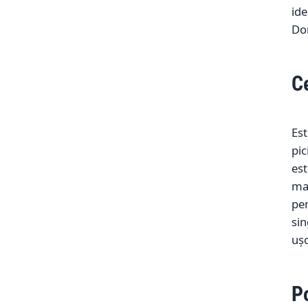
ide
Dom
C
Est
pic
est
mai
pen
sin
ușo
Po