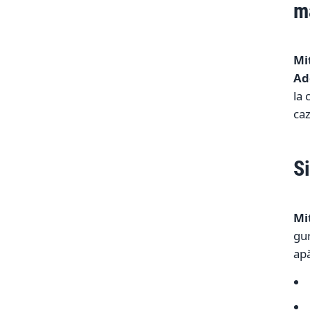
m
Mi
Ad
la 
caz
S
Mi
gu
apă