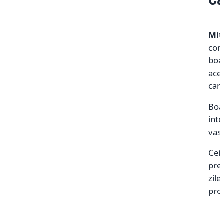
Mi
con
boa
ace
car
Boa
int
vas
Cei
pre
zil
pro