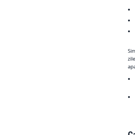
Sim
zil
ap
C