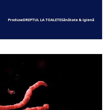
Produse
DREPTUL LA TOALETE
Sănătate & igienă