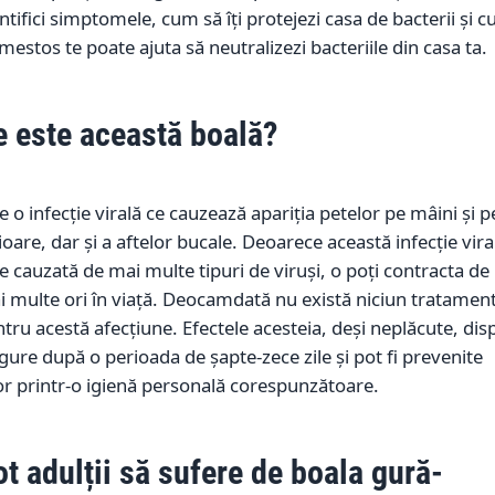
ntifici simptomele, cum să îți protejezi casa de bacterii și 
estos te poate ajuta să neutralizezi bacteriile din casa ta.
e este această boală?
e o infecție virală ce cauzează apariția petelor pe mâini și p
ioare, dar și a aftelor bucale. Deoarece această infecție vira
e cauzată de mai multe tipuri de viruși, o poți contracta de
 multe ori în viață. Deocamdată nu există niciun tratamen
tru acestă afecțiune. Efectele acesteia, deși neplăcute, dis
gure după o perioada de șapte-zece zile și pot fi prevenite
r printr-o igienă personală corespunzătoare.
t adulții să sufere de boala gură-