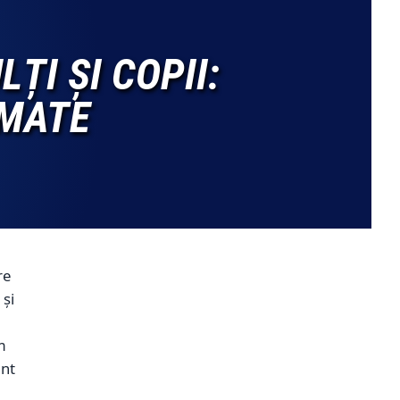
I ȘI COPII:
RMATE
re
 și
m
unt