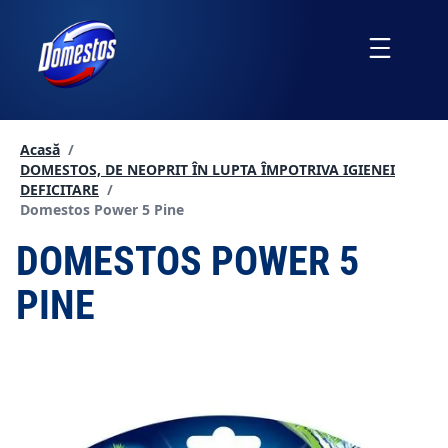
Sari
la
Menu
conținut
Acasă
/
DOMESTOS, DE NEOPRIT ÎN LUPTA ÎMPOTRIVA IGIENEI
DEFICITARE
/
Current page:
Domestos Power 5 Pine
DOMESTOS POWER 5
PINE