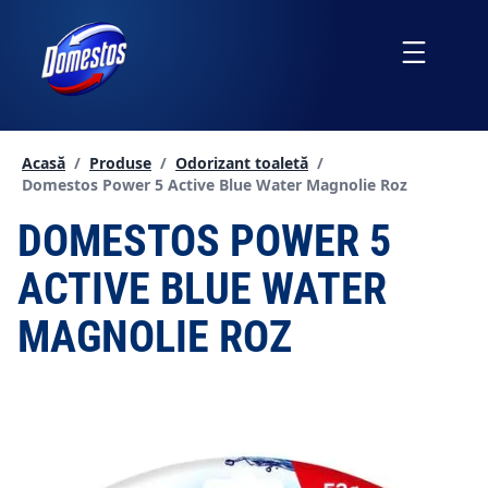
Sari
la
Menu
conținut
Acasă
/
Produse
/
Odorizant toaletă
/
Current page:
Domestos Power 5 Active Blue Water Magnolie Roz
DOMESTOS POWER 5
ACTIVE BLUE WATER
MAGNOLIE ROZ