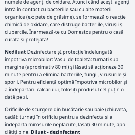
numele de agenți de oxidare. Atunci când acești agenți
intră în contact cu bacteriile sau cu alte materii
organice (ex: pete de grăsime), se formează o reacție
chimică de oxidare, care distruge bacteriile, virușii și
ciupercile. Înarmează-te cu Domestos pentru o casă
curată și protejată!
Nediluat
Dezinfectare șI protecţie îndelungată
împotriva microbilor: Vasul de toaletă: turnaţi sub
margine (aproximativ 80 ml) și lăsaţi să acţioneze 30
minute pentru a elimina bacteriile, fungii, virusurile și
sporii. Pentru eﬁcienţă optimă împotriva microbilor și
a îndepărtării calcarului, folosiți produsul cel puțin o
dată pe zi.
Oriﬁciile de scurgere din bucătărie sau baie (chiuvetă,
cadă): turnaţi în oriﬁciu pentru a dezinfecta și a
îndepărta mirosurile neplăcute, lăsaţi 30 minute, apoi
clătiţi bine.
Diluat - dezinfectant