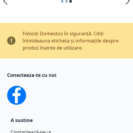
•
•
•
Folosiți Domestos în siguranță. Citiți
întotdeauna eticheta și informațiile despre
produs înainte de utilizare.
Conecteaza-te cu noi
facebook
A sustine
Contactează-ne