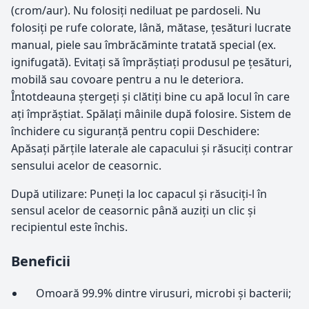
(crom/aur). Nu folosiţi nediluat pe pardoseli. Nu
folosiţi pe rufe colorate, lână, mătase, ţesături lucrate
manual, piele sau îmbrăcăminte tratată special (ex.
ignifugată). Evitaţi să împrăștiaţi produsul pe ţesături,
mobilă sau covoare pentru a nu le deteriora.
Întotdeauna ștergeţi și clătiţi bine cu apă locul în care
aţi împrăștiat. Spălaţi mâinile după folosire. Sistem de
închidere cu siguranţă pentru copii Deschidere:
Apăsaţi părţile laterale ale capacului și răsuciţi contrar
sensului acelor de ceasornic.
După utilizare: Puneţi la loc capacul și răsuciţi-l în
sensul acelor de ceasornic până auziţi un clic și
recipientul este închis.
Beneficii
Omoară 99.9% dintre virusuri, microbi și bacterii;