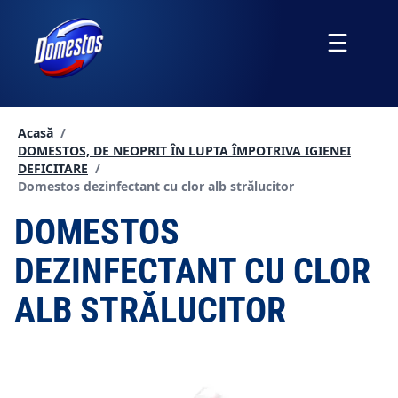
Sari
la
Menu
conținut
Acasă
/
DOMESTOS, DE NEOPRIT ÎN LUPTA ÎMPOTRIVA IGIENEI
DEFICITARE
/
Current page:
Domestos dezinfectant cu clor alb strălucitor
DOMESTOS
DEZINFECTANT CU CLOR
ALB STRĂLUCITOR