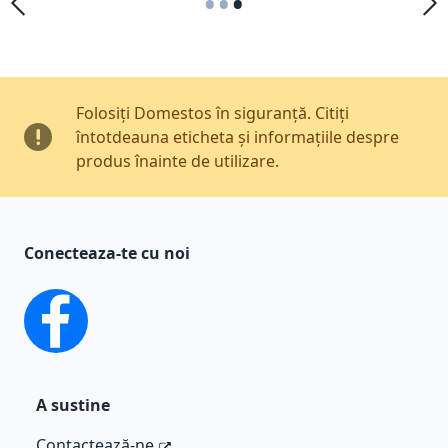
•
•
•
Folosiți Domestos în siguranță. Citiți
întotdeauna eticheta și informațiile despre
produs înainte de utilizare.
Conecteaza-te cu noi
facebook
A sustine
Contactează-ne