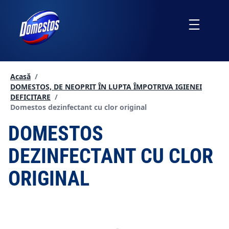
Sari
la
Menu
conținut
Acasă
/
DOMESTOS, DE NEOPRIT ÎN LUPTA ÎMPOTRIVA IGIENEI
DEFICITARE
/
Current page:
Domestos dezinfectant cu clor original
DOMESTOS
DEZINFECTANT CU CLOR
ORIGINAL