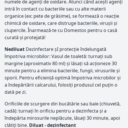
numele de agenți de oxidare. Atunci când acești agenți
intră în contact cu bacteriile sau cu alte materii
organice (ex: pete de grăsime), se formează o reacție
chimică de oxidare, care distruge bacteriile, virușii și
ciupercile. Înarmează-te cu Domestos pentru o casă
curată și protejată!
Nediluat
Dezinfectare șI protecţie îndelungată
împotriva microbilor: Vasul de toaletă: turnaţi sub
margine (aproximativ 80 ml) și lăsaţi să acţioneze 30
minute pentru a elimina bacteriile, fungii, virusurile și
sporii. Pentru eﬁcienţă optimă împotriva microbilor și
a îndepărtării calcarului, folosiți produsul cel puțin o
dată pe zi.
Oriﬁciile de scurgere din bucătărie sau baie (chiuvetă,
cadă): turnaţi în oriﬁciu pentru a dezinfecta și a
îndepărta mirosurile neplăcute, lăsaţi 30 minute, apoi
clătiţi bine.
Diluat - dezinfectant