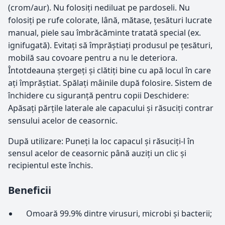
(crom/aur). Nu folosiţi nediluat pe pardoseli. Nu
folosiţi pe rufe colorate, lână, mătase, ţesături lucrate
manual, piele sau îmbrăcăminte tratată special (ex.
ignifugată). Evitaţi să împrăștiaţi produsul pe ţesături,
mobilă sau covoare pentru a nu le deteriora.
Întotdeauna ștergeţi și clătiţi bine cu apă locul în care
aţi împrăștiat. Spălaţi mâinile după folosire. Sistem de
închidere cu siguranţă pentru copii Deschidere:
Apăsaţi părţile laterale ale capacului și răsuciţi contrar
sensului acelor de ceasornic.
După utilizare: Puneţi la loc capacul și răsuciţi-l în
sensul acelor de ceasornic până auziţi un clic și
recipientul este închis.
Beneficii
Omoară 99.9% dintre virusuri, microbi și bacterii;