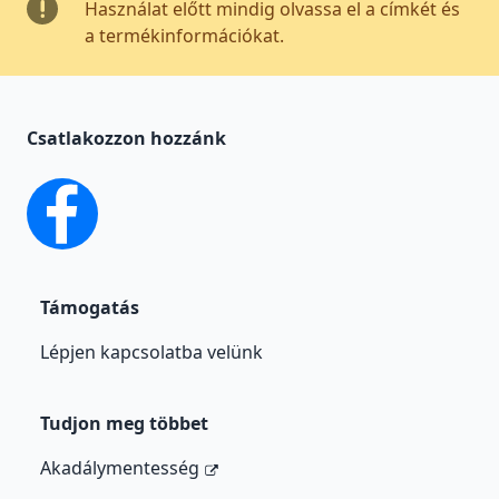
Használat előtt mindig olvassa el a címkét és
a termékinformációkat.
Csatlakozzon hozzánk
facebook
Támogatás
Lépjen kapcsolatba velünk
Tudjon meg többet
Akadálymentesség