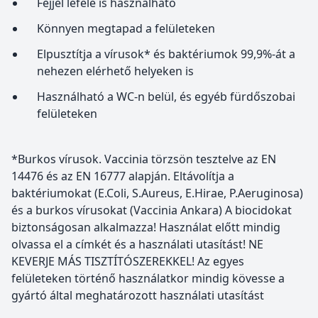
Fejjel lefelé is használható
Könnyen megtapad a felületeken
Elpusztítja a vírusok* és baktériumok 99,9%-át a
nehezen elérhető helyeken is
Használható a WC-n belül, és egyéb fürdőszobai
felületeken
*Burkos vírusok. Vaccinia törzsön tesztelve az EN
14476 és az EN 16777 alapján. Eltávolítja a
baktériumokat (E.Coli, S.Aureus, E.Hirae, P.Aeruginosa)
és a burkos vírusokat (Vaccinia Ankara) A biocidokat
biztonságosan alkalmazza! Használat előtt mindig
olvassa el a címkét és a használati utasítást! NE
KEVERJE MÁS TISZTÍTÓSZEREKKEL! Az egyes
felületeken történő használatkor mindig kövesse a
gyártó által meghatározott használati utasítást