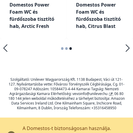
Domestos Power
Domestos Power
Foam WC és
Foam WC és
fürdőszoba tisztító
fürdőszoba tisztító
hab, Arctic Fresh
hab, Citrus Blast
•
•
•
Szolgáltató: Unilever Magyarország Kft. 1138 Budapest, Váci út 121-
127. Nyilvántartásba vette: Fővárosi Törvényszék Cégbírásága, Cg. 01-
09-078247 Adószám: 10584473-4-44 Kamarai Tagság: Nemzeti
Agrárgazdasági Kamara Elérhetőség:
vevoinfo@unilever.hu
, 06 80
180 144 Jelen weboldal működtetéséhez a tárhelyet biztosítja: Amazon
Data Services Ireland Ltd. One Kilmainham Square, Inchicore Road,
Kilmainham, 8 Dublin, Írország Telefonszám: +35316458950
A Domestos-t biztonságosan használja.