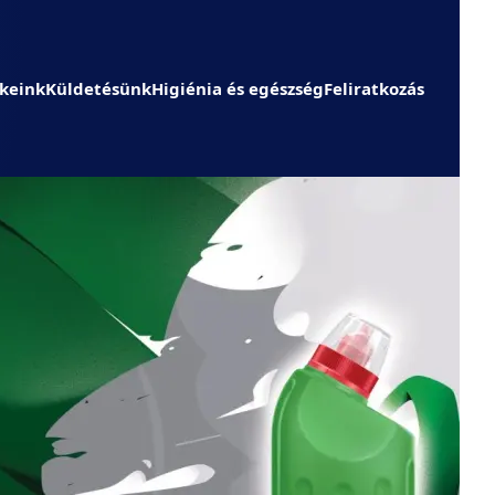
keink
Küldetésünk
Higiénia és egészség
Feliratkozás