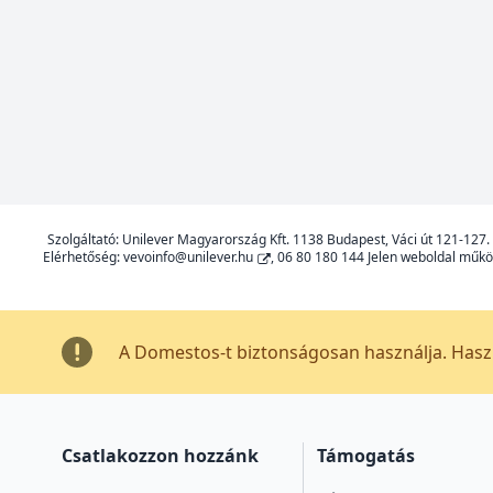
Szolgáltató: Unilever Magyarország Kft. 1138 Budapest, Váci út 121-1
Elérhetőség:
vevoinfo@unilever.hu
, 06 80 180 144 Jelen weboldal műkö
A Domestos-t biztonságosan használja. Haszn
Csatlakozzon hozzánk
Támogatás