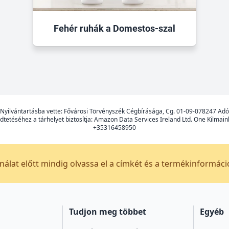
Fehér ruhák a Domestos-szal
27. Nyilvántartásba vette: Fővárosi Törvényszék Cégbírásága, Cg. 01-09-078247
dtetéséhez a tárhelyet biztosítja: Amazon Data Services Ireland Ltd. One Kilmai
+35316458950
álat előtt mindig olvassa el a címkét és a termékinformáci
Tudjon meg többet
Egyéb