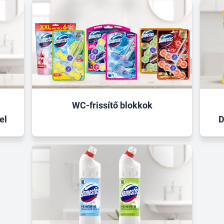
WC-frissítő blokkok
el
D