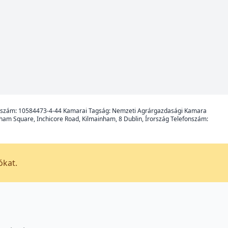
 Adószám: 10584473-4-44 Kamarai Tagság: Nemzeti Agrárgazdasági Kamara
nham Square, Inchicore Road, Kilmainham, 8 Dublin, Írország Telefonszám:
ókat.