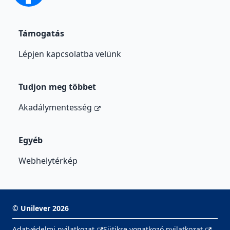
Támogatás
Lépjen kapcsolatba velünk
Tudjon meg többet
Akadálymentesség
Egyéb
Webhelytérkép
©
Unilever
2026
Adatvédelmi nyilatkozat
Sütikre vonatkozó nyilatkozat