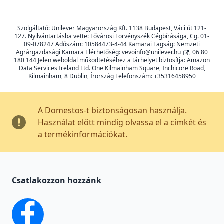
Szolgáltató: Unilever Magyarország Kft. 1138 Budapest, Váci út 121-
127. Nyilvántartásba vette: Fővárosi Törvényszék Cégbírásága, Cg. 01-
09-078247 Adószám: 10584473-4-44 Kamarai Tagság: Nemzeti
Agrárgazdasági Kamara Elérhetőség:
vevoinfo@unilever.hu
, 06 80
180 144 Jelen weboldal működtetéséhez a tárhelyet biztosítja: Amazon
Data Services Ireland Ltd. One Kilmainham Square, Inchicore Road,
Kilmainham, 8 Dublin, Írország Telefonszám: +35316458950
A Domestos-t biztonságosan használja.
Használat előtt mindig olvassa el a címkét és
a termékinformációkat.
Csatlakozzon hozzánk
facebook