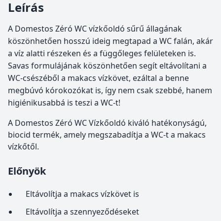
Leírás
A Domestos Zéró WC vízkőoldó sűrű állagának
köszönhetően hosszú ideig megtapad a WC falán, akár
a víz alatti részeken és a függőleges felületeken is.
Savas formulájának köszönhetően segít eltávolítani a
WC-csészéből a makacs vízkövet, ezáltal a benne
megbúvó kórokozókat is, így nem csak szebbé, hanem
higiénikusabbá is teszi a WC-t!
A Domestos Zéró WC Vízkőoldó kiváló hatékonyságú,
biocid termék, amely megszabadítja a WC-t a makacs
vízkőtől.
Előnyök
Eltávolítja a makacs vízkövet is
Eltávolítja a szennyeződéseket