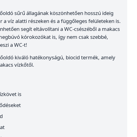
oldó sűrű állagának köszönhetően hosszú ideig
a víz alatti részeken és a függőleges felületeken is.
hetően segít eltávolítani a WC-csészéből a makacs
 megbúvó kórokozókat is, így nem csak szebbé,
eszi a WC-t!
oldó kiváló hatékonyságú, biocid termék, amely
kacs vízkőtől.
ízkövet is
ződéseket
ad
at