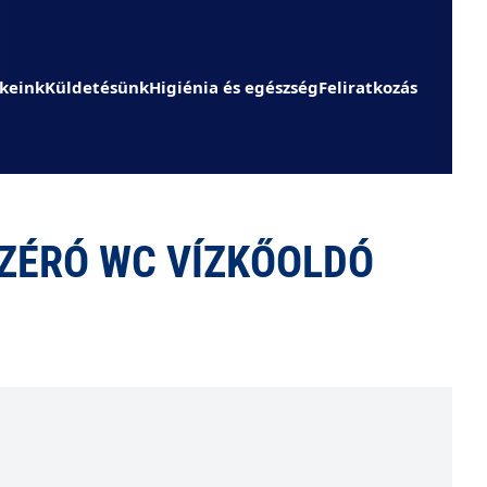
keink
Küldetésünk
Higiénia és egészség
Feliratkozás
ZÉRÓ WC VÍZKŐOLDÓ