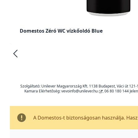
Domestos Zéró WC vízkőoldó Blue
Szolgáltató: Unilever Magyarország Kft. 1138 Budapest, Váci út 12
Kamara Elérhetőség:
vevoinfo@unilever.hu
, 06 80 180 144 Jele
A Domestos-t biztonságosan használja. Haszn