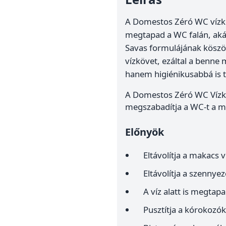
A Domestos Zéró WC vízkő
megtapad a WC falán, akár 
Savas formulájának köszön
vízkövet, ezáltal a benne
hanem higiénikusabbá is t
A Domestos Zéró WC Vízkő
megszabadítja a WC-t a ma
Előnyök
Eltávolítja a makacs v
Eltávolítja a szennye
A víz alatt is megtap
Pusztítja a kórokozók