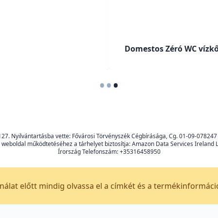
Domestos Zéró WC vízkő
•
•
•
1-127. Nyilvántartásba vette: Fővárosi Törvényszék Cégbírásága, Cg. 01-09-07
n weboldal működtetéséhez a tárhelyet biztosítja: Amazon Data Services Ireland
Írország Telefonszám: +35316458950
álat előtt mindig olvassa el a címkét és a termékinformáci