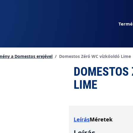
Termé
Current page:
dmény a Domestos erejével
/
Domestos Zéró WC vízkőoldó Lime
DOMESTOS 
LIME
Leírás
Méretek
Leírás