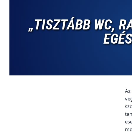
„TISZTÁBB WC, R
EGÉ
Az
vég
sz
tan
ese
me