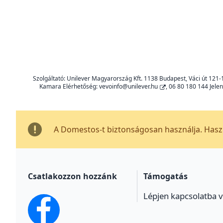
Szolgáltató: Unilever Magyarország Kft. 1138 Budapest, Váci út 12
Kamara Elérhetőség:
vevoinfo@unilever.hu
, 06 80 180 144 Jele
A Domestos-t biztonságosan használja. Haszn
Csatlakozzon hozzánk
Támogatás
Lépjen kapcsolatba 
facebook