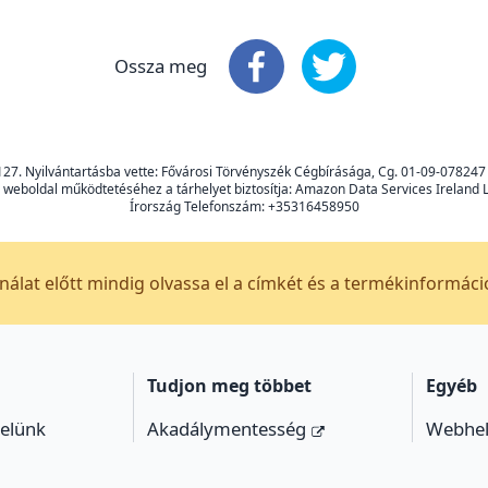
Ossza meg
Ossza meg
Ossza meg
: Facebook
: X
1-127. Nyilvántartásba vette: Fővárosi Törvényszék Cégbírásága, Cg. 01-09-07
n weboldal működtetéséhez a tárhelyet biztosítja: Amazon Data Services Ireland
Írország Telefonszám: +35316458950
álat előtt mindig olvassa el a címkét és a termékinformáci
Tudjon meg többet
Egyéb
velünk
Akadálymentesség
Webhel