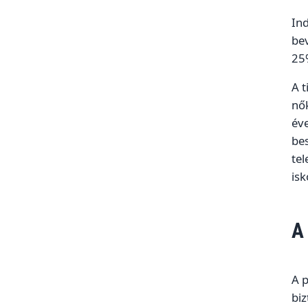
Ind
bev
25%
A t
nők
éve
be
te
isk
A
A 
biz