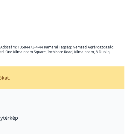
8247 Adószám: 10584473-4-44 Kamarai Tagság: Nemzeti Agrárgazdasági
 Ltd. One Kilmainham Square, Inchicore Road, Kilmainham, 8 Dublin,
ókat.
ytérkép