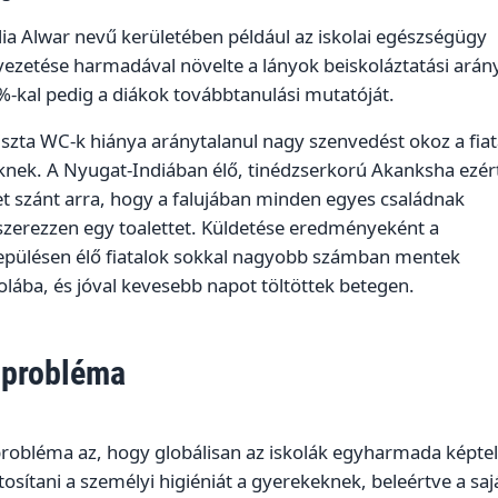
ia Alwar nevű kerületében például az iskolai egészségügy
ezetése harmadával növelte a lányok beiskoláztatási arán
-kal pedig a diákok továbbtanulási mutatóját.
iszta WC-k hiánya aránytalanul nagy szenvedést okoz a fiat
nek. A Nyugat-Indiában élő, tinédzserkorú Akanksha ezért
t szánt arra, hogy a falujában minden egyes családnak
szerezzen egy toalettet. Küldetése eredményeként a
lepülésen élő fiatalok sokkal nagyobb számban mentek
olába, és jóval kevesebb napot töltöttek betegen.
 probléma
probléma az, hogy globálisan az iskolák egyharmada képte
tosítani a személyi higiéniát a gyerekeknek, beleértve a saj