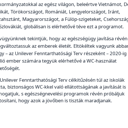
ormányzatokkal az egész világon, beleértve Vietnámot, Dé
ikát, Törökországot, Romániát, Lengyelországot, Iránt,
zahsztánt, Magyarországot, a Fülöp-szigeteket, Csehorszá
Szlovákiát, globálisan is elérhetővé téve ezt a programot.
vügyünknek tekintjük, hogy az egészségügy javítása révén
gváltoztassuk az emberek életét. Eltökéltek vagyunk abba
y – az Unilever Fenntarthatósági Terv részeként – 2020-ig
llió ember számára tegyük elérhetővé a WC-használat
etőségét.
Unilever Fenntarthatósági Terv célkitűzésén túl az iskolák
zta, biztonságos WC-kkel való ellátottságának a javítását is
mogatjuk, s egészségnevelési programok révén próbáljuk
tosítani, hogy azok a jövőben is tiszták maradjanak.