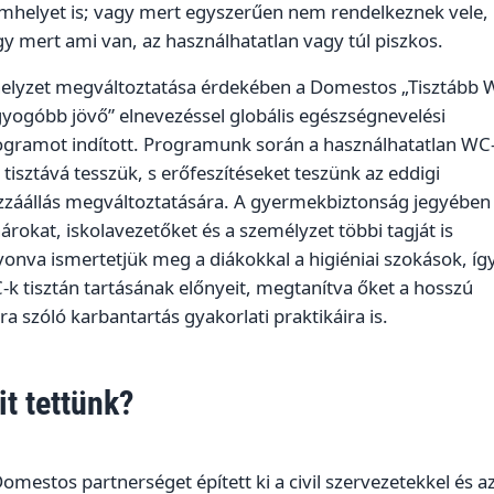
emhelyet is; vagy mert egyszerűen nem rendelkeznek vele,
y mert ami van, az használhatatlan vagy túl piszkos.
helyzet megváltoztatása érdekében a Domestos „Tisztább 
yogóbb jövő” elnevezéssel globális egészségnevelési
ogramot indított. Programunk során a használhatatlan WC
 tisztává tesszük, s erőfeszítéseket teszünk az eddigi
zzáállás megváltoztatására. A gyermekbiztonság jegyében
árokat, iskolavezetőket és a személyzet többi tagját is
onva ismertetjük meg a diákokkal a higiéniai szokások, íg
k tisztán tartásának előnyeit, megtanítva őket a hosszú
ra szóló karbantartás gyakorlati praktikáira is.
it tettünk?
omestos partnerséget épített ki a civil szervezetekkel és a