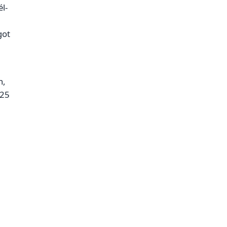
l-
got
n,
 25