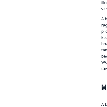
ill
vag
A 
rag
pr
ket
ho
tan
bev
WC-
táv
M
A D