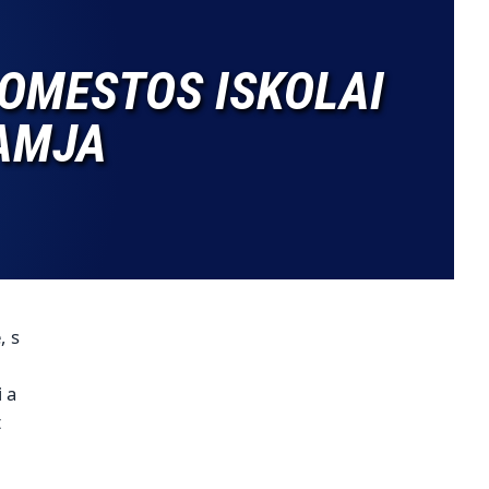
DOMESTOS ISKOLAI
AMJA
, s
 a
t