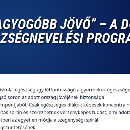
AGYOGÓBB JÖVŐ” – A 
SZSÉGNEVELÉSI PROGR
 iskolai egészségügy létfontosságú a gyermekek egészsége
ső soron az adott ország jövőjének biztonsága
empontjából. Csak egészséges diákok képesek koncentrálni
ítás során és szerezhetnek versenyképes tudást, ami adot
tben az egyetlen módja a szegénységi spirál
gszüntetésének.