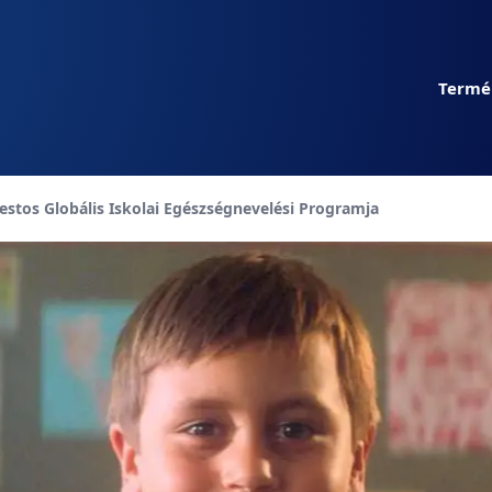
Termé
t page:
stos Globális Iskolai Egészségnevelési Programja