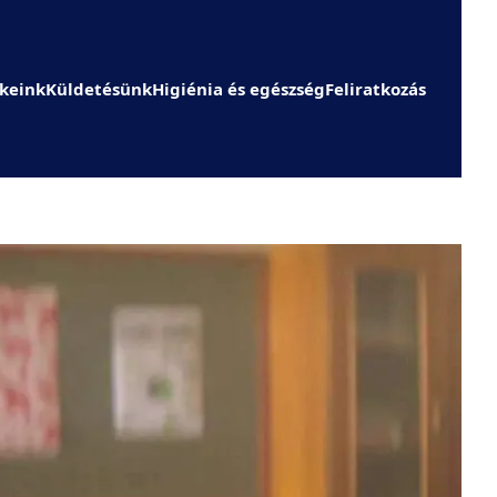
keink
Küldetésünk
Higiénia és egészség
Feliratkozás