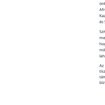
önk
Afr
Ka
és 
Szí
me
hog
mi
leh
Az 
tis
tá
biz