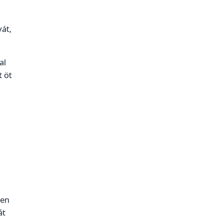
yát,
al
 öt
len
át