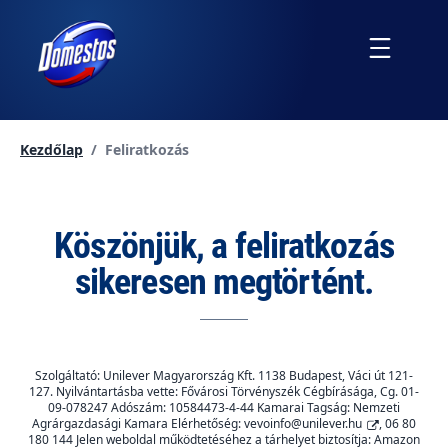
Ugrás
a
Menu
tartalomra
Current page:
Kezdőlap
/
Feliratkozás
Köszönjük, a feliratkozás
sikeresen megtörtént.
Szolgáltató: Unilever Magyarország Kft. 1138 Budapest, Váci út 121-
127. Nyilvántartásba vette: Fővárosi Törvényszék Cégbírásága, Cg. 01-
09-078247 Adószám: 10584473-4-44 Kamarai Tagság: Nemzeti
Agrárgazdasági Kamara Elérhetőség:
vevoinfo@unilever.hu
, 06 80
180 144 Jelen weboldal működtetéséhez a tárhelyet biztosítja: Amazon