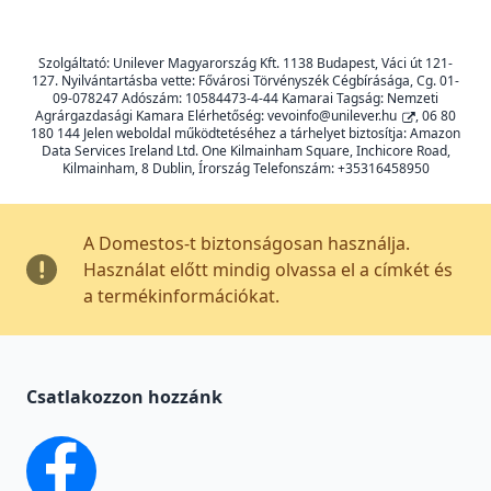
Szolgáltató: Unilever Magyarország Kft. 1138 Budapest, Váci út 121-
127. Nyilvántartásba vette: Fővárosi Törvényszék Cégbírásága, Cg. 01-
09-078247 Adószám: 10584473-4-44 Kamarai Tagság: Nemzeti
Agrárgazdasági Kamara Elérhetőség:
vevoinfo@unilever.hu
, 06 80
180 144 Jelen weboldal működtetéséhez a tárhelyet biztosítja: Amazon
Data Services Ireland Ltd. One Kilmainham Square, Inchicore Road,
Kilmainham, 8 Dublin, Írország Telefonszám: +35316458950
A Domestos-t biztonságosan használja.
Használat előtt mindig olvassa el a címkét és
a termékinformációkat.
Csatlakozzon hozzánk
facebook