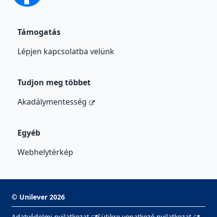
Támogatás
Lépjen kapcsolatba velünk
Tudjon meg többet
Akadálymentesség
Egyéb
Webhelytérkép
©
Unilever
2026
Adatvédelmi nyilatkozat
Sütikre vonatkozó nyilatkozat