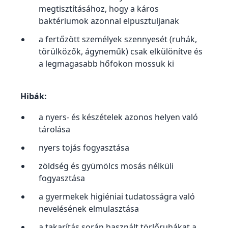
megtisztításához, hogy a káros
baktériumok azonnal elpusztuljanak
a fertőzött személyek szennyesét (ruhák,
törülközők, ágyneműk) csak elkülönítve és
a legmagasabb hőfokon mossuk ki
Hibák:
a nyers- és készételek azonos helyen való
tárolása
nyers tojás fogyasztása
zöldség és gyümölcs mosás nélküli
fogyasztása
a gyermekek higiéniai tudatosságra való
nevelésének elmulasztása
a takarítás során használt törlőruhákat a