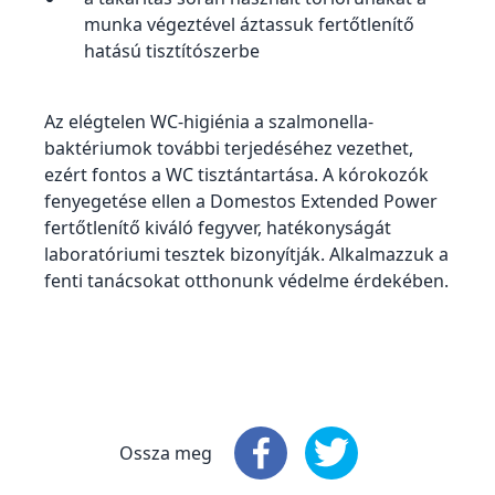
munka végeztével áztassuk fertőtlenítő
hatású tisztítószerbe
Az elégtelen WC-higiénia a szalmonella-
baktériumok további terjedéséhez vezethet,
ezért fontos a WC tisztántartása. A kórokozók
fenyegetése ellen a Domestos Extended Power
fertőtlenítő kiváló fegyver, hatékonyságát
laboratóriumi tesztek bizonyítják. Alkalmazzuk a
fenti tanácsokat otthonunk védelme érdekében.
Ossza meg
Ossza meg
Ossza meg
: Facebook
: X