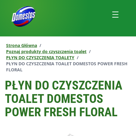
przejdź
do
Menu
treści
Strona Główna
/
Poznaj produkty do czyszczenia toalet
/
PŁYN DO CZYSZCZENIA TOALETY
/
Aktualna strona:
PŁYN DO CZYSZCZENIA TOALET DOMESTOS POWER FRESH
FLORAL
PŁYN DO CZYSZCZENIA
TOALET DOMESTOS
POWER FRESH FLORAL