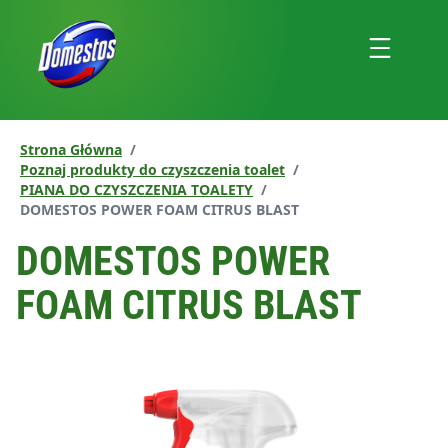
przejdź
do
Menu
treści
Strona Główna
/
Poznaj produkty do czyszczenia toalet
/
PIANA DO CZYSZCZENIA TOALETY
/
Aktualna strona:
DOMESTOS POWER FOAM CITRUS BLAST
DOMESTOS POWER
FOAM CITRUS BLAST