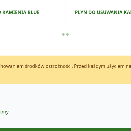
 KAMIENIA BLUE
PŁYN DO USUWANIA KA
•
•
howaniem środków ostrożności. Przed każdym użyciem należ
rony