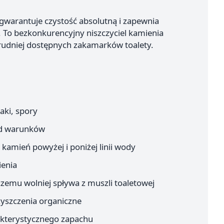
warantuje czystość absolutną i zapewnia
To bezkonkurencyjny niszczyciel kamienia
trudniej dostępnych zakamarków toalety.
aki, spory
od warunków
kamień powyżej i poniżej linii wody
enia
czemu wolniej spływa z muszli toaletowej
zyszczenia organiczne
akterystycznego zapachu