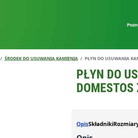
Pozn
Aktualna strona:
/
ŚRODEK DO USUWANIA KAMIENIA
/
PŁYN DO USUWANIA KAM
PŁYN DO U
DOMESTOS 
Opis
Składniki
Rozmiar
Opis